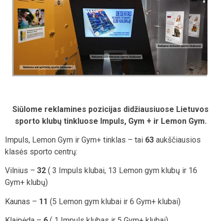
Siūlome reklamines pozicijas didžiausiuose Lietuvos
sporto klubų tinkluose Impuls, Gym + ir Lemon Gym.
Impuls, Lemon Gym ir Gym+ tinklas – tai
63
aukščiausios
klasės sporto centrų:
Vilnius –
32
( 3 Impuls klubai, 13 Lemon gym klubų ir 16
Gym+ klubų)
Kaunas –
11
(5 Lemon gym klubai ir 6 Gym+ klubai)
Klaipėda –
6
( 1 Impuls klubas ir 5 Gym+ klubai)