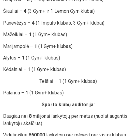
Šiauliai –
4
(3 Gym+ ir 1 Lemon Gym klubai)
Panevėžys –
4
(1 Impuls klubas, 3 Gym+ klubai)
Mažeikiai –
1
(1 Gym+ klubas)
Marijampolė –
1
(1 Gym+ klubas)
Alytus –
1
(1 Gym+ klubas)
Kėdainiai –
1
(1 Gym+ klubas)
Telšiai –
1
(1 Gym+ klubas)
Palanga –
1
(1 Gym+ klubas)
Sporto klubų auditorija:
Daugiau nei
8
milijonai lankytojų per metus (nuolat augantis
lankytojų skaičius)
Vidutiniškai
660000
lankytojų per mėnesį per visus klubus.