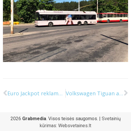
Euro Jackpot reklama ant viešojo transporto
Volkswagen Tiguan automobilio reklama ant viešojo transporto
2026
Grabmedia
. Visos teisės saugomos. |
Svetainių
kūrimas
:
Websvetaines.lt