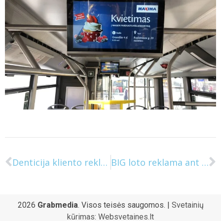
Denticija kliento reklama verslo centrų liftuose
BIG loto reklama ant autobusų Vilniuje
2026
Grabmedia
. Visos teisės saugomos. |
Svetainių
kūrimas
:
Websvetaines.lt