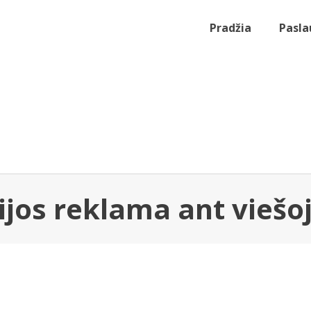
Pradžia
Pasla
jos reklama ant viešo